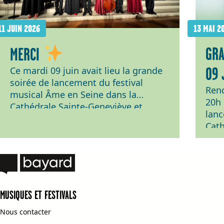
11 JUIN 2026
13 MAI 2
GRA
MERCI
09 
Ce mardi 09 juin avait lieu la grande
soirée de lancement du festival
Rend
musical Âme en Seine dans la
20h 
Cathédrale Sainte-Geneviève et
lanc
Saint-Maurice de Nanterre ! Bravo au
Cath
Quatuor Girard, à l’Ensemble Ô et au
Sain
Grand Chœur Sainte-Geneviève
réun
dirigé par Laetitia Corcelle pour ce
Ô et
magnifique concert autour d’œuvres
Gene
d’Haydn, Gounod, Fauré et Alexandre
! Bi
Benéteau ! […]
MUSIQUES ET FESTIVALS
http
ame
Nous contacter