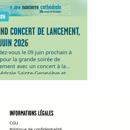
026
ND CONCERT DE LANCEMENT,
JUIN 2026
ez-vous le 09 juin prochain à
pour la grande soirée de
ement avec un concert à la
édrale Sainte-Geneviève et
t-Maurice de Nanterre qui
ira le Quatuor Girard, l’Ensemble
 le Grand Chœur Sainte-
viève dirigé par Laetitia Corcelle
lletterie et infos pratiques :
INFORMATIONS LÉGALES
s://my.weezevent.com/festival-
-en-seine-concert-de…
CGU
Politique de confidentialité