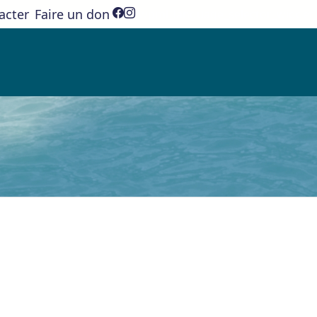
acter
Faire un don
[wpml_language_selector_widget]