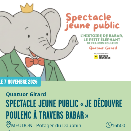
LE 7 NOVEMBRE 2026
Quatuor Girard
SPECTACLE JEUNE PUBLIC « JE DÉCOUVRE
POULENC À TRAVERS BABAR »
MEUDON - Potager du Dauphin
16h00