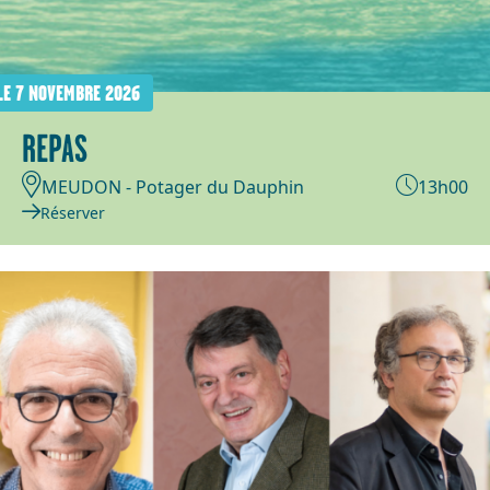
LE 7 NOVEMBRE 2026
REPAS
MEUDON - Potager du Dauphin
13h00
Réserver