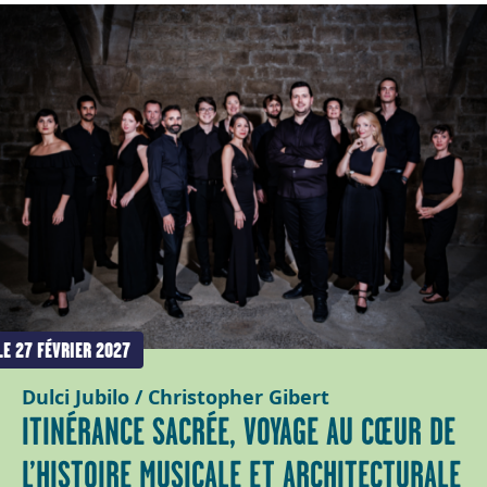
LE 27 FÉVRIER 2027
Dulci Jubilo / Christopher Gibert
ITINÉRANCE SACRÉE, VOYAGE AU CŒUR DE
L’HISTOIRE MUSICALE ET ARCHITECTURALE