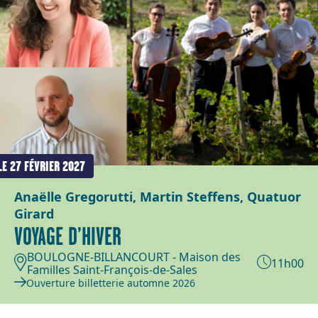
LE 27 FÉVRIER 2027
Anaëlle Gregorutti, Martin Steffens, Quatuor
Girard
VOYAGE D’HIVER
BOULOGNE-BILLANCOURT - Maison des
11h00
Familles Saint-François-de-Sales
Ouverture billetterie automne 2026