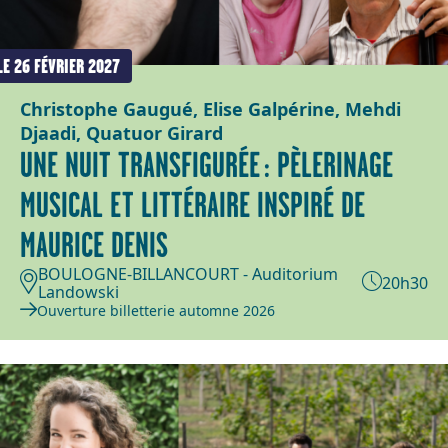
LE 26 FÉVRIER 2027
Christophe Gaugué, Elise Galpérine, Mehdi
Djaadi, Quatuor Girard
UNE NUIT TRANSFIGURÉE : PÈLERINAGE
MUSICAL ET LITTÉRAIRE INSPIRÉ DE
MAURICE DENIS
BOULOGNE-BILLANCOURT - Auditorium
20h30
Landowski
Ouverture billetterie automne 2026