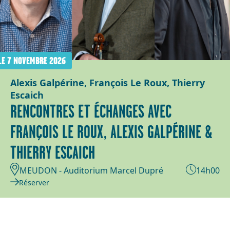
LE 7 NOVEMBRE 2026
Alexis Galpérine, François Le Roux, Thierry
Escaich
RENCONTRES ET ÉCHANGES AVEC
FRANÇOIS LE ROUX, ALEXIS GALPÉRINE &
THIERRY ESCAICH
MEUDON - Auditorium Marcel Dupré
14h00
Réserver