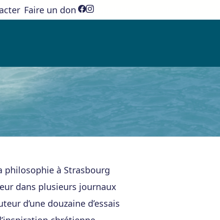
acter
Faire un don
[wpml_language_selector_widget]
a philosophie à Strasbourg
ueur dans plusieurs journaux
’auteur d’une douzaine d’essais