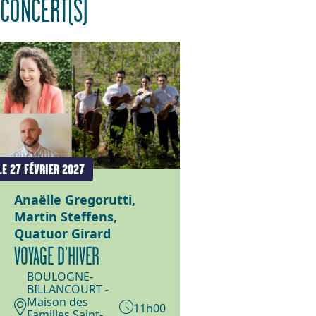
CONCERT(S)
LE 27 FÉVRIER 2027
Anaëlle Gregorutti,
Martin Steffens,
Quatuor Girard
VOYAGE D’HIVER
BOULOGNE-
BILLANCOURT -
Maison des
11h00
Familles Saint-