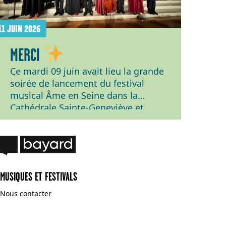
11 JUIN 2026
MERCI
Ce mardi 09 juin avait lieu la grande
soirée de lancement du festival
musical Âme en Seine dans la
Cathédrale Sainte-Geneviève et
Saint-Maurice de Nanterre ! Bravo au
Quatuor Girard, à l’Ensemble Ô et au
Grand Chœur Sainte-Geneviève
dirigé par Laetitia Corcelle pour ce
magnifique concert autour d’œuvres
MUSIQUES ET FESTIVALS
d’Haydn, Gounod, Fauré et Alexandre
Benéteau ! […]
Nous contacter