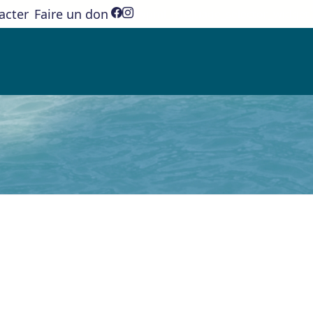
acter
Faire un don
[wpml_language_selector_widget]