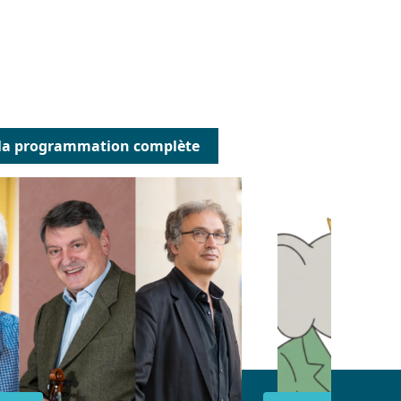
169, 389) : Arrêt Stalingrad
 Arrêt Meudon ou Meudon
 T2 station
 la programmation complète