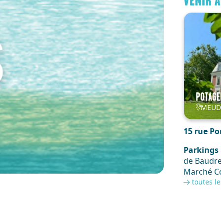
VENIR 
POTAGE
MEU
15 rue Po
Parkings 
de Baudreu
Marché Co
Marché Cou
toutes le
du Tronch
Transpor
RER C : A