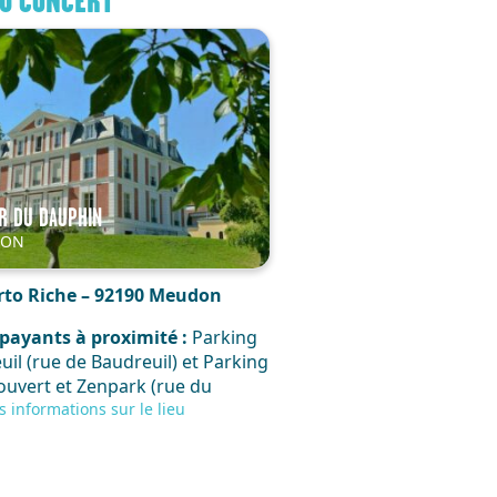
AU CONCERT
R DU DAUPHIN
DON
rto Riche – 92190 Meudon
payants à proximité :
Parking
il (rue de Baudreuil) et Parking
uvert et Zenpark (rue du
vert) et parking gratuit (allée
s informations sur le lieu
et)
ts en commun :
rrêt Meudon Val-Fleury