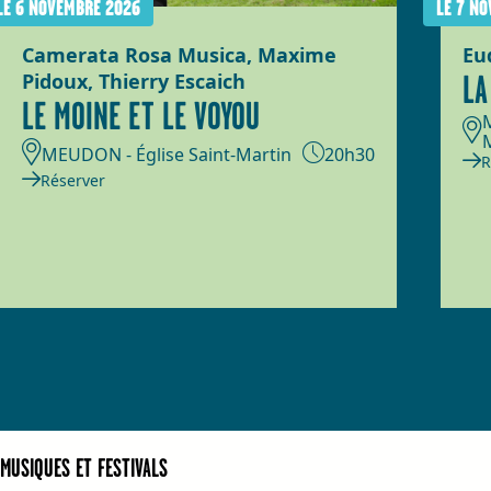
LE 6 NOVEMBRE 2026
LE 7 N
Camerata Rosa Musica, Maxime
Eu
Pidoux, Thierry Escaich
LA
LE MOINE ET LE VOYOU
MEUDON - Église Saint-Martin
20h30
R
Réserver
MUSIQUES ET FESTIVALS