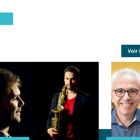
Bus RATP (
Train N :
Bellevue
Tramway :
Voir