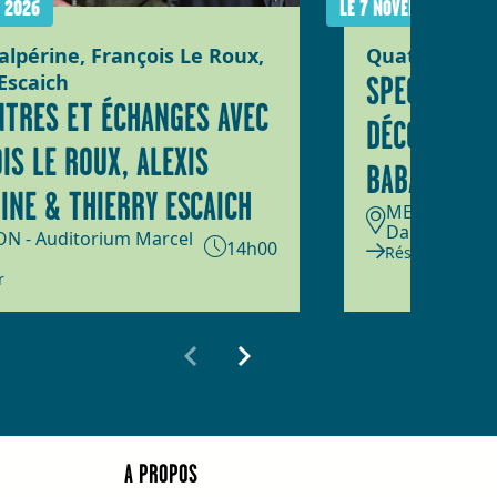
 2026
LE 7 NOVEMBRE 2026
alpérine, François Le Roux,
Quatuor Gira
Escaich
SPECTACLE 
TRES ET ÉCHANGES AVEC
DÉCOUVRE P
IS LE ROUX, ALEXIS
BABAR »
INE & THIERRY ESCAICH
MEUDON - Po
Dauphin
 - Auditorium Marcel
14h00
Réserver
r
A PROPOS