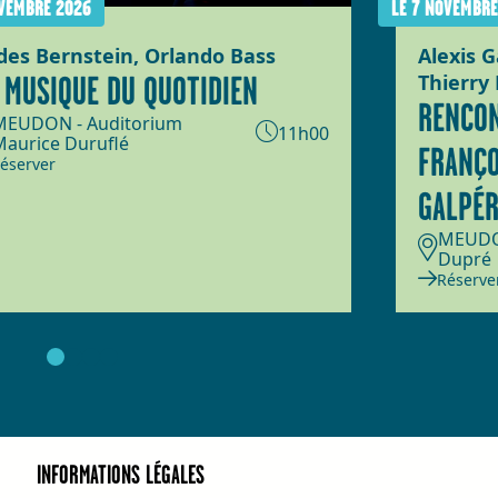
OVEMBRE 2026
LE 7 NOVEMBRE
des Bernstein, Orlando Bass
Alexis G
 MUSIQUE DU QUOTIDIEN
Thierry 
RENCON
MEUDON - Auditorium
11h00
Maurice Duruflé
FRANÇO
éserver
GALPÉR
MEUDON
Dupré
Réserve
INFORMATIONS LÉGALES