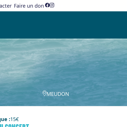
acter
Faire un don
[wpml_language_selector_widget]
MEUDON
que
15€